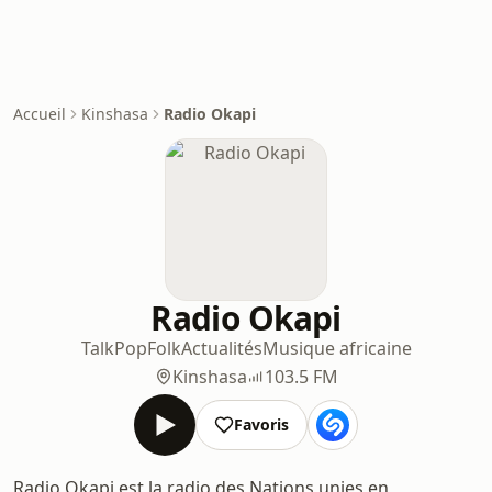
Accueil
Kinshasa
Radio Okapi
Radio Okapi
Talk
Pop
Folk
Actualités
Musique africaine
Kinshasa
103.5 FM
Favoris
Radio Okapi est la radio des Nations unies en