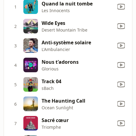
Quand la nuit tombe
1
Les Innocents
Wide Eyes
2
Desert Mountain Tribe
Anti-système solaire
3
L'Ambulancier
Nous t'adorons
4
Glorious
Track 04
5
sBach
The Haunting Call
6
Ocean Sunlight
Sacré cœur
7
Triomphe