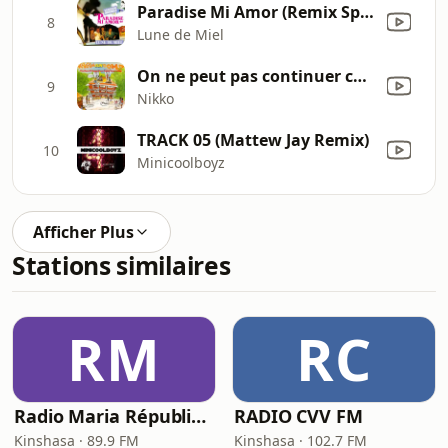
Paradise Mi Amor (Remix Spécial DJ)
8
Lune de Miel
On ne peut pas continuer comme ca
9
Nikko
TRACK 05 (Mattew Jay Remix)
10
Minicoolboyz
Afficher Plus
Stations similaires
RM
RC
Radio Maria République Démocratique du Congo
RADIO CVV FM
Kinshasa · 89.9 FM
Kinshasa · 102.7 FM