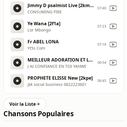
Jimmy D psalmist Live [2kmm]
07:40
CONSUMING FIRE
Ye Wana [2f1a]
07:23
L'or Mbongo
Fr ABEL LONA
07:18
Yt5s Com
MEILLEUR ADORATION ET LOUANGE 2019 AFRICAN GOSPEL SONGS [2fwF]
06:54
J AI CONFIANCE EN TOI YAHWE
PROPHETE ELISSE New [2kpe]
06:45
jkk social business 0822223601
Voir la Liste
Chansons Populaires