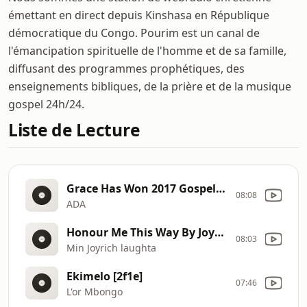
émettant en direct depuis Kinshasa en République
démocratique du Congo. Pourim est un canal de
l'émancipation spirituelle de l'homme et de sa famille,
diffusant des programmes prophétiques, des
enseignements bibliques, de la prière et de la musique
gospel 24h/24.
Liste de Lecture
Grace Has Won 2017 Gospel Song [2wF1]
08:08
ADA
Honour Me This Way By JoyRich [2zmz]
08:03
Min Joyrich laughta
Ekimelo [2f1e]
07:46
L'or Mbongo