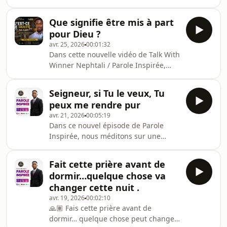
soutien sur Spotify.Par la grâce de
distractions. Mais malgré tout, l’âme
Dieu, nous avons désormais atteint
continue d’avoir faim.📖 Jésus a
Que signifie être mis à part
plus de 12 pays qui écoutent Parole
déclaré :
pour Dieu ?
Inspirée 🌍✨Voir la Parole toucher des
avr. 25, 2026
00:01:32
vies au-delà des frontières est une
Dans cette nouvelle vidéo de Talk With
immense bénédiction.Chaque écoute,
Winner Nephtali / Parole Inspirée,
chaque abonnement, chaque partage
nous parlons d’un sujet profond : être
compte énormément pour moi.Merci
mis à part.Être mis à part, c’est
à vous qui nous suivez depuis la RDC,
Seigneur, si Tu le veux, Tu
répondre à l’appel de Dieu, accepter
la France, la
peux me rendre pur
de laisser certaines choses derrière
avr. 21, 2026
00:05:19
soi et marcher selon Sa volonté.📖
Dans ce nouvel épisode de Parole
Nous prenons l’exemple de Pierre,
Inspirée, nous méditons sur une
André, Jacques et Jean qui ont tout
prière profonde, humble et puissante
laissé pour suivre Jésus.✨ Ils ont
tirée des Écritures.📖 Matthieu 8:2« Et
abandonné :leurs habitudesleurs
Fait cette prière avant de
voici, un lépreux s’étant approché se
occupati
dormir…quelque chose va
prosterna devant lui, et dit : Seigneur,
changer cette nuit .
si tu le veux, tu peux me rendre pur.
avr. 19, 2026
00:02:10
»Quelle parole forte ✨Cet homme
🙏🏽 Fais cette prière avant de
s’approche de Jésus avec foi, humilité
dormir… quelque chose peut changer
et soumission. Il ne vient pas avec