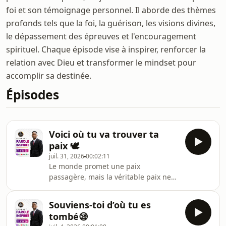
foi et son témoignage personnel. Il aborde des thèmes
profonds tels que la foi, la guérison, les visions divines,
le dépassement des épreuves et l'encouragement
spirituel. Chaque épisode vise à inspirer, renforcer la
relation avec Dieu et transformer le mindset pour
accomplir sa destinée.
Épisodes
Voici où tu va trouver ta
paix 🕊️
juil. 31, 2026
00:02:11
Le monde promet une paix
passagère, mais la véritable paix ne
se trouve ni dans les richesses, ni
dans les relations, ni dans les succès.
Souviens-toi d’où tu es
La vraie paix se trouve dans la
tombé😪
présence de Dieu.Dans cet épisode de