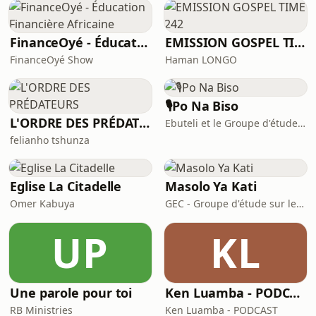
FinanceOyé - Éducation Financière Africaine
EMISSION GOSPEL TIME 242
FinanceOyé Show
Haman LONGO
🎙Po Na Biso
L'ORDRE DES PRÉDATEURS
Ebuteli et le Groupe d'étude sur le Congo
felianho tshunza
Eglise La Citadelle
Masolo Ya Kati
Omer Kabuya
GEC - Groupe d'étude sur le Congo
UP
KL
Une parole pour toi
Ken Luamba - PODCAST
RB Ministries
Ken Luamba - PODCAST