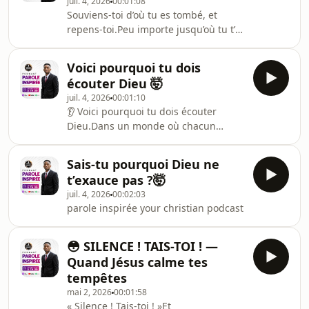
juil. 4, 2026
00:01:08
Parole Inspirée, nous découvrons
Souviens-toi d’où tu es tombé, et
pourquoi tant de personnes restent
repens-toi.Peu importe jusqu’où tu t’es
troublées malgré tout ce qu’elles
éloigné de Dieu, sa grâce est encore
possèdent, et comment retrouver un
disponible pour toi. Le Seigneur ne
cœur paisible en revenant auprès de
Voici pourquoi tu dois
t’appelle pas à vivre dans la
l’Éternel.📖 « Tu gar
écouter Dieu 🤯
culpabilité, mais à revenir à Lui avec
juil. 4, 2026
00:01:10
un cœur sincère.Aujourd’hui, prends
👂 Voici pourquoi tu dois écouter
le temps d’examiner ta vie. Si tu as
Dieu.Dans un monde où chacun
abandonné ton premier amour, si tu
donne son avis, la voix de Dieu reste
t’es refroidi spirituellement ou si tu
la seule qui conduit avec certitude.
t’es écarté de la vérité, reviens au
Sais-tu pourquoi Dieu ne
Les conseils des hommes peuvent
t’exauce pas ?🤯
parfois nous décevoir, mais la Parole
juil. 4, 2026
00:02:03
de Dieu ne trompe jamais.Lorsque
parole inspirée your christian podcast
Dieu parle, c’est pour te protéger, te
corriger, te relever et te conduire vers
sa volonté parfaite. L’écouter, ce n’est
😳 SILENCE ! TAIS-TOI ! —
pas perdre sa liberté, c’est choisir le
Quand Jésus calme tes
tempêtes
mai 2, 2026
00:01:58
« Silence ! Tais-toi ! »Et