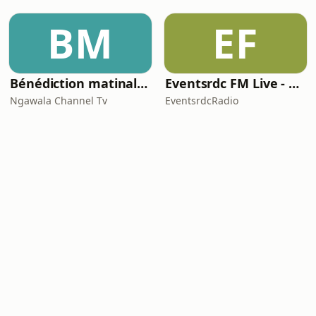
BM
EF
Bénédiction matinale avec le révérend Francis Ngawala
Eventsrdc FM Live - Podcast
Ngawala Channel Tv
EventsrdcRadio