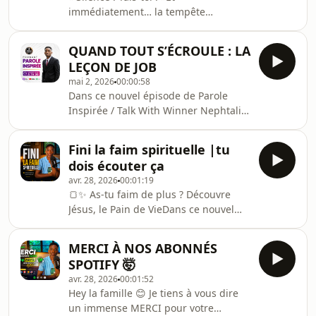
immédiatement… la tempête
s’arrête.✨ Dans ta vie aussi, il y a des
tempêtes :des problèmes qui te
QUAND TOUT S’ÉCROULE : LA
dépassentdes situations qui te
LEÇON DE JOB
fatiguentdes combats silencieuxMais
mai 2, 2026
00:00:58
aujourd’hui, Dieu te rappelle une
Dans ce nouvel épisode de Parole
chose :🔥 Il a autorité sur toute
Inspirée / Talk With Winner Nephtali,
tempête.💡 Dans cet épisode, tu vas
nous parlons d’un thème profond : la
comprendre :pourquoi les tempêtes
patience de Job.📖 Job est un exemple
arrivent même aux enfants de
Fini la faim spirituelle |tu
puissant de foi et de persévérance.Il a
Dieucomment garder la foi au milieu
dois écouter ça
tout perdu… mais il n’a pas
du chao
avr. 28, 2026
00:01:19
abandonné Dieu.✨ La patience de
🍞✨ As-tu faim de plus ? Découvre
Job, c’est :rester fidèle même dans la
Jésus, le Pain de VieDans ce nouvel
douleurcontinuer de croire malgré les
épisode de Parole Inspirée / Talk With
pertesfaire confiance à Dieu dans le
Winner Nephtali, nous découvrons
silenceattendre la restauration avec
MERCI À NOS ABONNÉS
une vérité profonde : Jésus est le Pain
foi🔥
SPOTIFY 🤯
de Vie.Parfois, nous cherchons à
avr. 28, 2026
00:01:52
combler le vide de notre cœur avec
Hey la famille 😊 Je tiens à vous dire
tant de choses : les biens matériels,
un immense MERCI pour votre
les relations, la réussite ou les