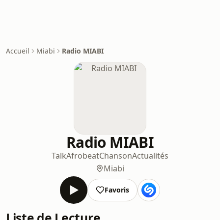
Accueil
Miabi
Radio MIABI
Radio MIABI
Talk
Afrobeat
Chanson
Actualités
Miabi
Favoris
Liste de Lecture