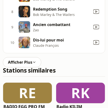
Redemption Song
8
Bob Marley & The Wailers
Ancien combattant
9
Zao
Dis-lui pour moi
10
Claude François
Afficher Plus
Stations similaires
RE
RK
RADIO EGG PRO FM
Radio KILIM