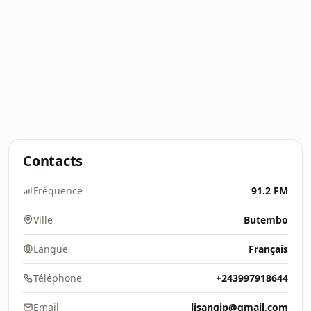
Contacts
Fréquence
91.2 FM
Ville
Butembo
Langue
Français
Téléphone
+243997918644
Email
lisangip@gmail.com