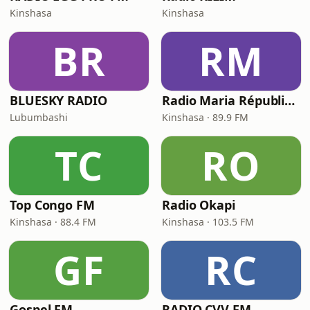
Kinshasa
Kinshasa
BR
RM
BLUESKY RADIO
Radio Maria République Démocratique du Congo
Lubumbashi
Kinshasa · 89.9 FM
TC
RO
Top Congo FM
Radio Okapi
Kinshasa · 88.4 FM
Kinshasa · 103.5 FM
GF
RC
Gospel FM
RADIO CVV FM