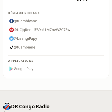
RÉSEAUX SOCIAUX
@tuambiyane
@UCjqRemdE39ak1M7nAWZC78w
@LisangiPapy
@tuambiane
APPLICATIONS
Google Play
DR Congo Radio