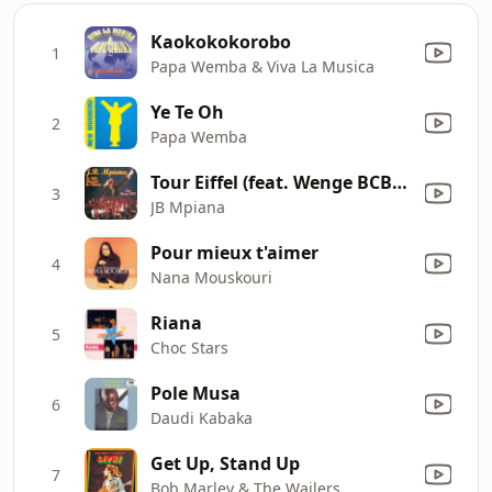
Kaokokokorobo
1
Papa Wemba & Viva La Musica
Ye Te Oh
2
Papa Wemba
Tour Eiffel (feat. Wenge BCBG) [Live Bercy 2001]
3
JB Mpiana
Pour mieux t'aimer
4
Nana Mouskouri
Riana
5
Choc Stars
Pole Musa
6
Daudi Kabaka
Get Up, Stand Up
7
Bob Marley & The Wailers